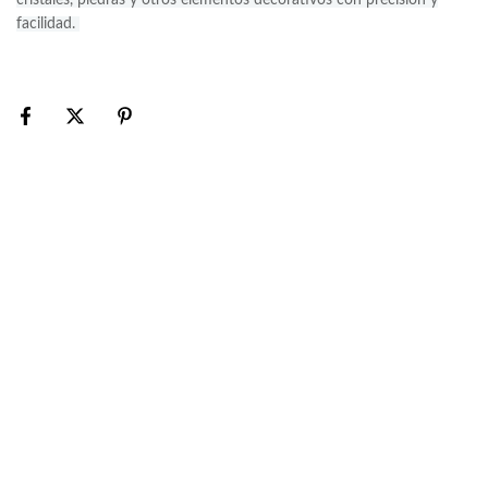
cristales, piedras y otros elementos decorativos con precisión y
facilidad.